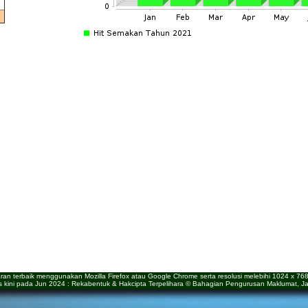
aran terbaik menggunakan Mozilla Firefox atau Google Chrome serta resolusi melebihi 1024 x 768 p
as kini pada Jun 2024 : Rekabentuk & Hakcipta Terpelihara © Bahagian Pengurusan Maklumat,