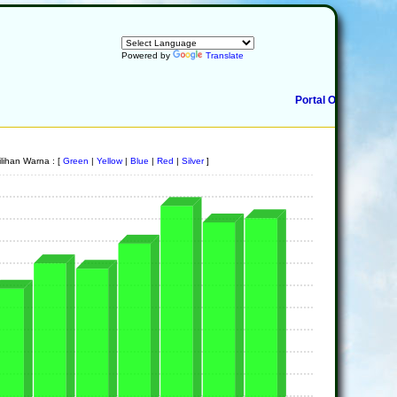
Powered by
Translate
Portal OSC sedang di
lihan Warna : [
Green
|
Yellow
|
Blue
|
Red
|
Silver
]