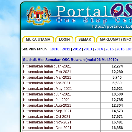
MUKA UTAMA
LOGIN
SEMAK
MAKLUMAT / INFO
Sila Pilih Tahun : |
2010
|
2011
|
2012
|
2013
|
2014
|
2015
|
2016
|
20
Statistik Hits Semakan OSC Bulanan (mulai 06 Mei 2010)
Hit semakan bulan : Jan-2021
12,274
Hit semakan bulan : Feb-2021
12,280
Hit semakan bulan : Mar-2021
5,740
Hit semakan bulan : Apr-2021
6,539
Hit semakan bulan : May-2021
12,921
Hit semakan bulan : Jun-2021
10,500
Hit semakan bulan : Jul-2021
12,785
Hit semakan bulan : Aug-2021
12,304
Hit semakan bulan : Sep-2021
14,573
Hit semakan bulan : Oct-2021
17,971
Hit semakan bulan : Nov-2021
16,481
Hit semakan bulan : Dec-2021
16,856