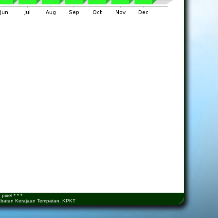
ixel * * *
 Jabatan Kerajaan Tempatan, KPKT