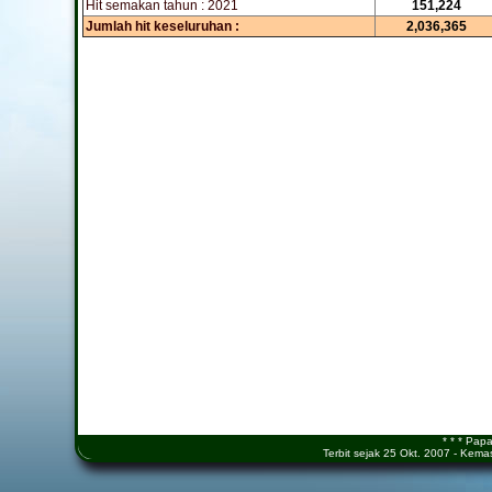
Hit semakan tahun : 2021
151,224
Jumlah hit keseluruhan :
2,036,365
* * * Pap
Terbit sejak 25 Okt. 2007 - Kem