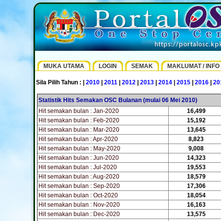
MUKA UTAMA
LOGIN
SEMAK
MAKLUMAT / INFO
Sila Pilih Tahun : |
2010
|
2011
|
2012
|
2013
|
2014
|
2015
|
2016
|
20
Statistik Hits Semakan OSC Bulanan (mulai 06 Mei 2010)
Hit semakan bulan : Jan-2020
16,499
Hit semakan bulan : Feb-2020
15,192
Hit semakan bulan : Mar-2020
13,645
Hit semakan bulan : Apr-2020
8,823
Hit semakan bulan : May-2020
9,008
Hit semakan bulan : Jun-2020
14,323
Hit semakan bulan : Jul-2020
19,553
Hit semakan bulan : Aug-2020
18,579
Hit semakan bulan : Sep-2020
17,306
Hit semakan bulan : Oct-2020
18,054
Hit semakan bulan : Nov-2020
16,163
Hit semakan bulan : Dec-2020
13,575