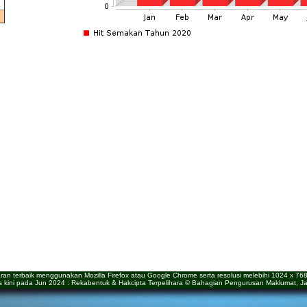
aran terbaik menggunakan Mozilla Firefox atau Google Chrome serta resolusi melebihi 1024 x 768 p
as kini pada Jun 2024 : Rekabentuk & Hakcipta Terpelihara © Bahagian Pengurusan Maklumat,