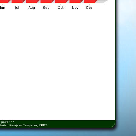
ixel * * *
 Jabatan Kerajaan Tempatan, KPKT