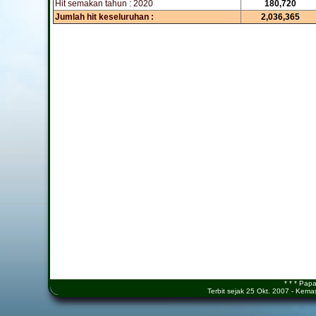
Hit semakan tahun : 2020
180,720
Jumlah hit keseluruhan :
2,036,365
* * * Pap
Terbit sejak 25 Okt. 2007 - Kem