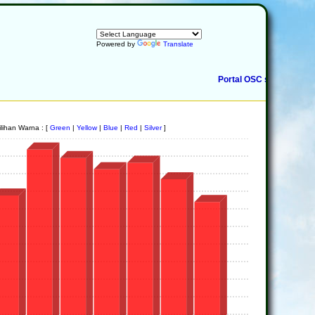
Powered by
Translate
Portal OSC sedang disele
lihan Warna : [
Green
|
Yellow
|
Blue
|
Red
|
Silver
]