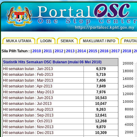
MUKA UTAMA
LOGIN
SEMAK
MAKLUMAT / INFO
PAUTA
Sila Pilih Tahun : |
2010
|
2011
|
2012
|
2013
|
2014
|
2015
|
2016
|
2017
|
2018
|
2
Statistik Hits Semakan OSC Bulanan (mulai 06 Mei 2010)
Hit semakan bulan : Jan-2013
6,579
Hit semakan bulan : Feb-2013
5,719
Hit semakan bulan : Mar-2013
7,406
Hit semakan bulan : Apr-2013
7,849
Hit semakan bulan : May-2013
7,976
Hit semakan bulan : Jun-2013
10,543
Hit semakan bulan : Jul-2013
10,047
Hit semakan bulan : Aug-2013
9,263
Hit semakan bulan : Sep-2013
12,641
Hit semakan bulan : Oct-2013
12,268
Hit semakan bulan : Nov-2013
9,870
Hit semakan bulan : Dec-2013
10,309