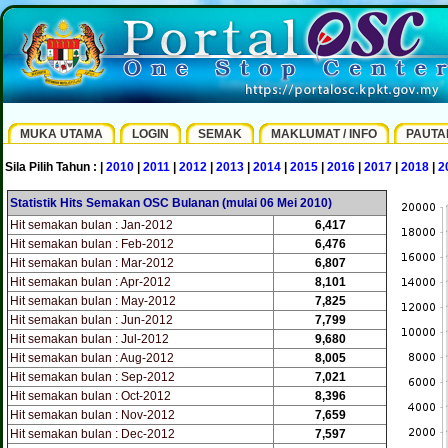
MUKA UTAMA
LOGIN
SEMAK
MAKLUMAT / INFO
PAUTA
Sila Pilih Tahun : |
2010
|
2011
|
2012
|
2013
|
2014
|
2015
|
2016
|
2017
|
2018
|
2
Statistik Hits Semakan OSC Bulanan (mulai 06 Mei 2010)
Hit semakan bulan : Jan-2012
6,417
Hit semakan bulan : Feb-2012
6,476
Hit semakan bulan : Mar-2012
6,807
Hit semakan bulan : Apr-2012
8,101
Hit semakan bulan : May-2012
7,825
Hit semakan bulan : Jun-2012
7,799
Hit semakan bulan : Jul-2012
9,680
Hit semakan bulan : Aug-2012
8,005
Hit semakan bulan : Sep-2012
7,021
Hit semakan bulan : Oct-2012
8,396
Hit semakan bulan : Nov-2012
7,659
Hit semakan bulan : Dec-2012
7,597